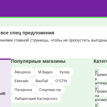
 все спец предложения
ениями главной страницы, чтобы не пропустить выгодн
Популярные магазины
Кате
Aliexpress
М.Видео
Купер
Eldorado
ВинЛаб
O’STIN
Пятерочка
Спортмастер
ные
Лаборатория Касперского