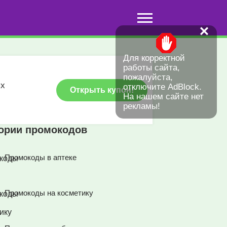
✕
Для корректной
работы сайта,
пожалуйста,
ых
отключите AdBlock.
Открыть купон!
На нашем сайте нет
рекламы!
гории промокодов
Промокоды в аптеке
Промокоды на косметику