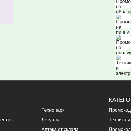
КАТЕГ
Технопарк
Промокод
ентр»
Летуаль
Техника и
Аптека от склада
Промокод