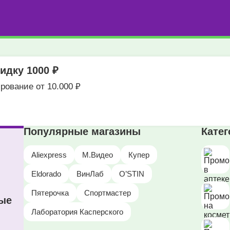
идку 1000 ₽
рование от 10.000 ₽
Популярные магазины
Кате
Aliexpress
М.Видео
Купер
Eldorado
ВинЛаб
O’STIN
Пятерочка
Спортмастер
ные
Лаборатория Касперского