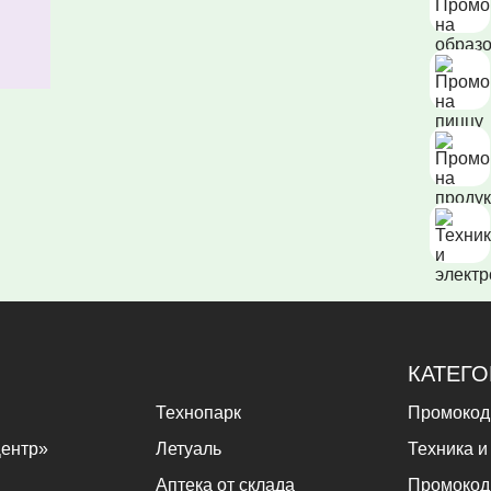
КАТЕГ
Технопарк
Промокод
ентр»
Летуаль
Техника и
Аптека от склада
Промокод