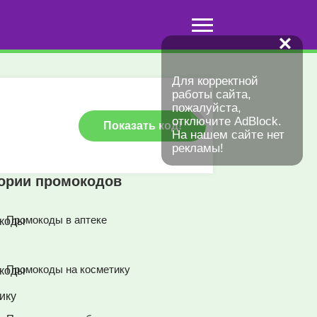
✕
Для корректной
работы сайта,
пожалуйста,
отключите AdBlock.
Показать код!
На нашем сайте нет
рекламы!
гории промокодов
Промокоды в аптеке
Промокоды на косметику