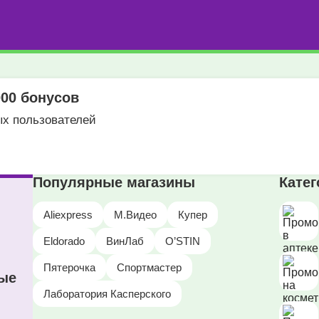
00 бонусов
ых пользователей
Популярные магазины
Кате
Aliexpress
М.Видео
Купер
Eldorado
ВинЛаб
O’STIN
Пятерочка
Спортмастер
ные
Лаборатория Касперского