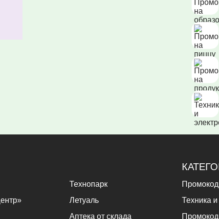
КАТЕГ
Технопарк
Промокод
ентр»
Летуаль
Техника и
Аптека от склада
Промокод