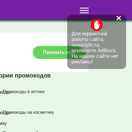
✕
Для корректной
работы сайта,
пожалуйста,
отключите AdBlock.
Показать код!
На нашем сайте нет
рекламы!
гории промокодов
Промокоды в аптеке
Промокоды на косметику