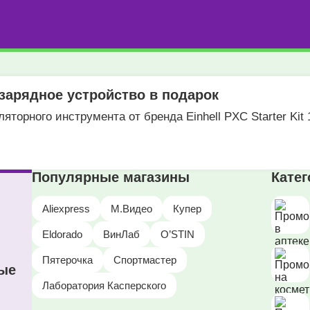
зарядное устройство в подарок
яторного инструмента от бренда Einhell PXC Starter Kit 
Популярные магазины
Кате
Aliexpress
М.Видео
Купер
Eldorado
ВинЛаб
O’STIN
Пятерочка
Спортмастер
ные
Лаборатория Касперского