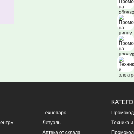
КАТЕГ
Технопарк
Промокод
ентр»
Летуаль
Техника и
Аптека от склада
Промокод