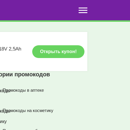
18V 2,5Ah
Открыть купон!
гории промокодов
Промокоды в аптеке
Промокоды на косметику