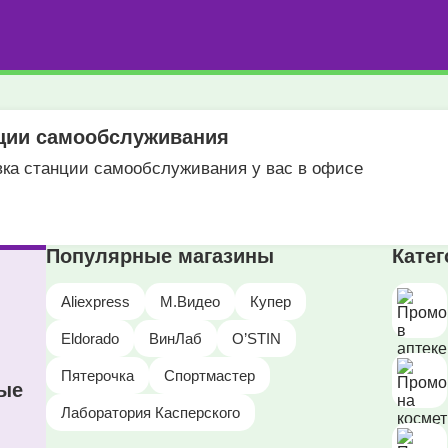
нции самообслуживания
вка станции самообслуживания у вас в офисе
Популярные магазины
Кате
Aliexpress
М.Видео
Купер
Eldorado
ВинЛаб
O’STIN
Пятерочка
Спортмастер
ные
Лаборатория Касперского