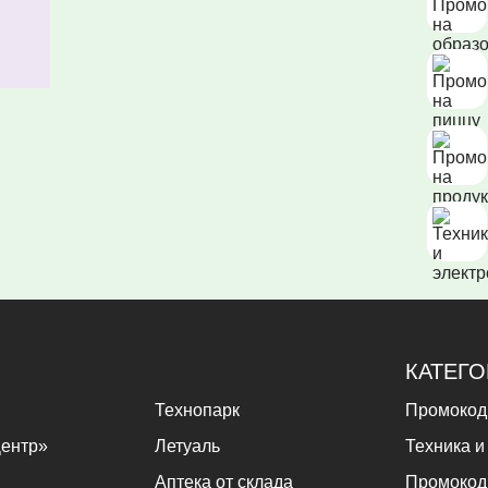
КАТЕГ
Технопарк
Промокод
ентр»
Летуаль
Техника и
Аптека от склада
Промокод